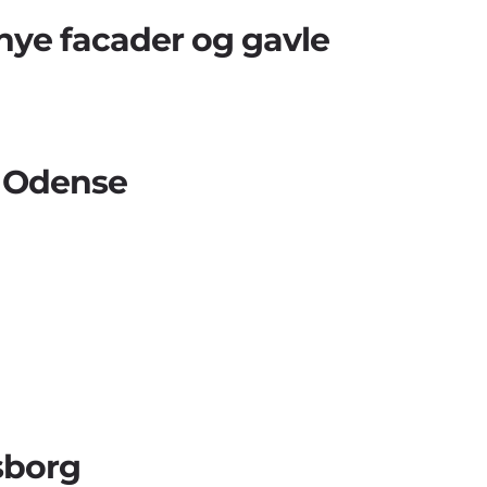
nye facader og gavle
i Odense
sborg