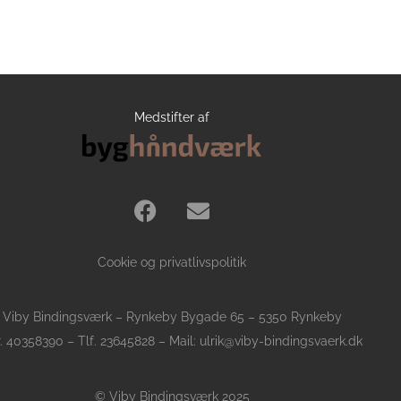
Medstifter af
Cookie og privatlivspolitik
Viby Bindingsværk – Rynkeby Bygade 65 – 5350 Rynkeby
. 40358390 – Tlf.
23645828
– Mail:
ulrik@viby-bindingsvaerk.dk
© Viby Bindingsværk 2025